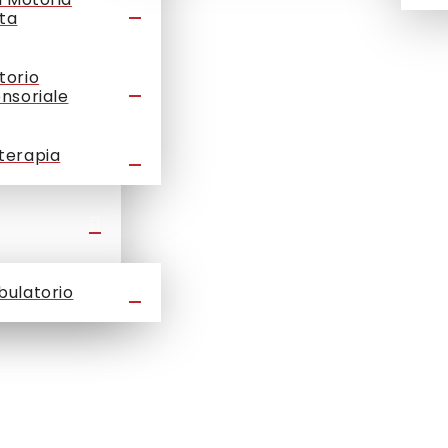
ta
torio
ensoriale
terapia
bulatorio