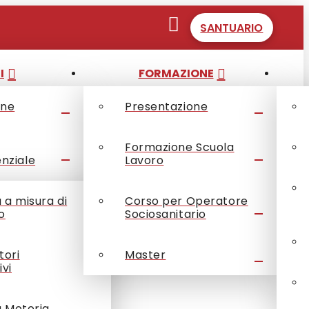
SANTUARIO
I
FORMAZIONE
one
Presentazione
Formazione Scuola
enziale
Lavoro
à a misura di
Corso per Operatore
o
Sociosanitario
tori
Master
ivi
à Motoria