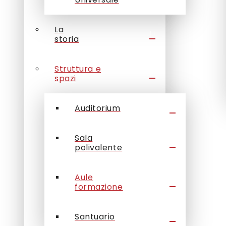
La
storia
Struttura e
spazi
Auditorium
Sala
polivalente
Aule
formazione
Santuario