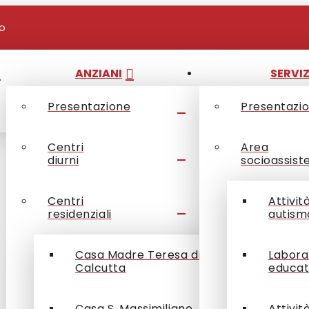
io
ANZIANI
SERVIZ
Presentazione
Presentazi
Centri
Area
diurni
socioassist
Centri
Attivit
residenziali
autism
Casa Madre Teresa di
Labora
Calcutta
educat
Casa S. Massimiliano
Attivit