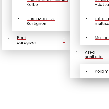
Kolbe
Adatta
Casa Mons. G.
Labora
Bortignon
multis
Per i
Musico
caregiver
Area
sanitaria
Poliam