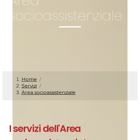
Area
socioassistenziale
Home
/
Servizi
/
Area socioassistenziale
I servizi dell'Area