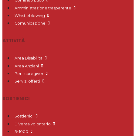
Comitato Etico
Amministrazione trasparente
Whistleblowing
Comunicazione
ATTIVITÀ
Area Disabilità
Area Anziani
Per i caregiver
Servizi offerti
SOSTIENICI
Sostienici
Diventa volontario
5×1000