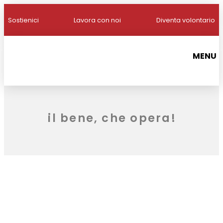
Sostienici
Lavora con noi
Diventa volontario
MENU
il bene, che opera!