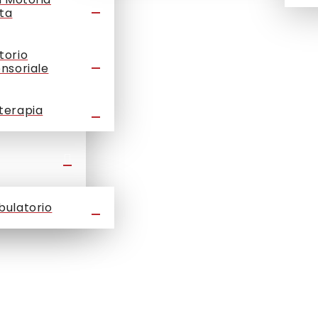
ta
torio
ensoriale
terapia
bulatorio