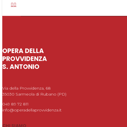
OPERA DELLA
PROVVIDENZA
S. ANTONIO
Via della Provvidenza, 68
35030 Sarmeola di Rubano (PD)
049 89 72 811
info@operadellaprovvidenza.it
CHI SIAMO