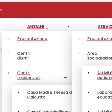
io
ANZIANI
SERVIZ
Presentazione
Presentazi
Centri
Area
diurni
socioassist
Centri
Attivit
residenziali
autism
Casa Madre Teresa di
Labora
Calcutta
educat
Casa S. Massimiliano
Attivit