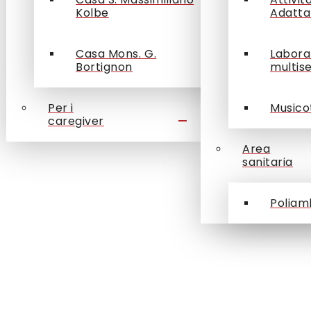
Kolbe
Adatta
Casa Mons. G.
Labora
Bortignon
multis
Per i
Musico
caregiver
Area
sanitaria
Poliam