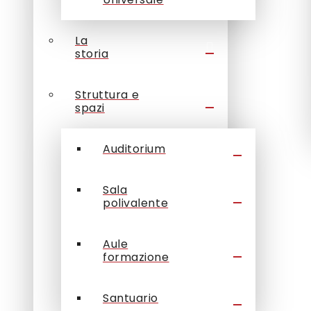
La
storia
Struttura e
spazi
Auditorium
Sala
polivalente
Aule
formazione
Santuario