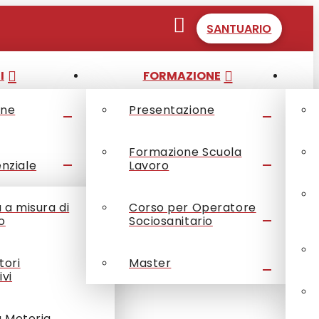
SANTUARIO
I
FORMAZIONE
one
Presentazione
Formazione Scuola
enziale
Lavoro
à a misura di
Corso per Operatore
o
Sociosanitario
tori
Master
ivi
à Motoria