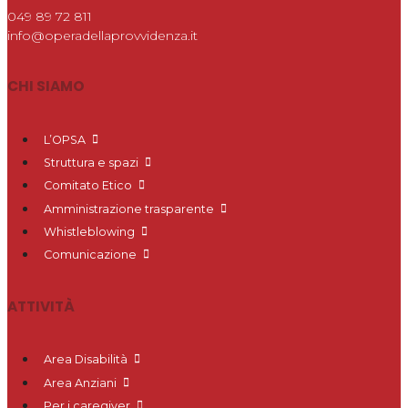
049 89 72 811
info@operadellaprovvidenza.it
CHI SIAMO
L’OPSA
Struttura e spazi
Comitato Etico
Amministrazione trasparente
Whistleblowing
Comunicazione
ATTIVITÀ
Area Disabilità
Area Anziani
Per i caregiver