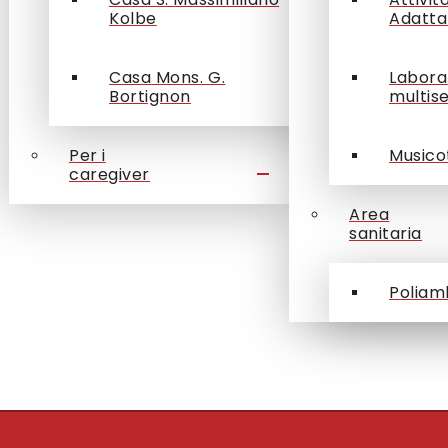
Kolbe
Adatta
Casa Mons. G.
Labora
Bortignon
multis
Per i
Musico
caregiver
Area
sanitaria
Poliam