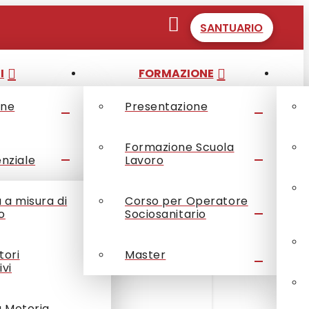
SANTUARIO
I
FORMAZIONE
one
Presentazione
Formazione Scuola
enziale
Lavoro
à a misura di
Corso per Operatore
o
Sociosanitario
tori
Master
ivi
à Motoria