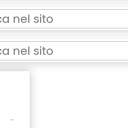
ear
ear
ear