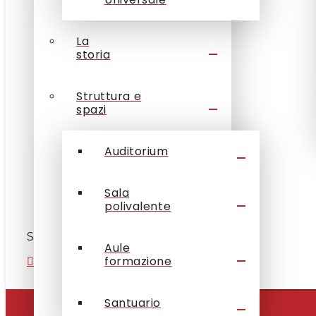
La
storia
Struttura e
spazi
Auditorium
Sala
polivalente
Share this Project
Aule
formazione
Santuario