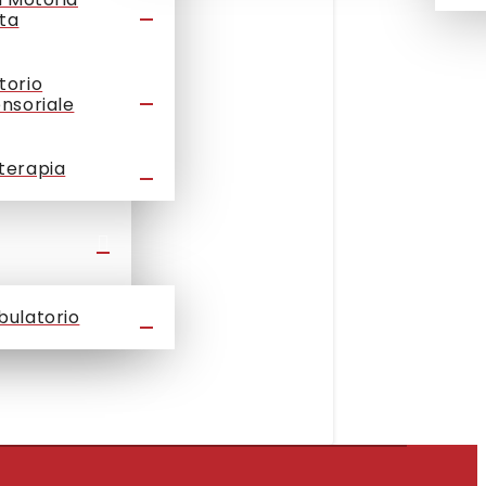
ta
torio
ensoriale
terapia
bulatorio