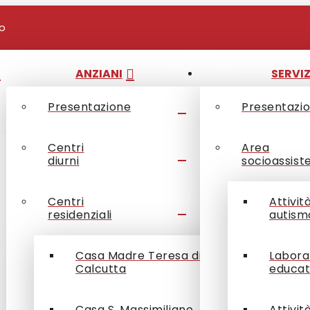
io
ANZIANI
SERVIZ
Presentazione
Presentazi
Centri
Area
diurni
socioassist
Centri
Attivit
residenziali
autism
Casa Madre Teresa di
Labora
Calcutta
educat
Casa S. Massimiliano
Attivit