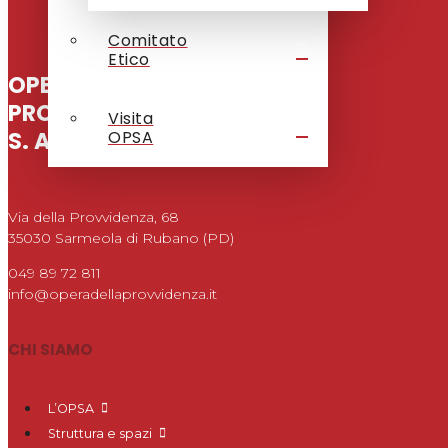
Comitato
Etico
OPERA DELLA
PROVVIDENZA
Visita
S. ANTONIO
OPSA
Via della Provvidenza, 68
35030 Sarmeola di Rubano (PD)
049 89 72 811
info@operadellaprovvidenza.it
CHI SIAMO
L’OPSA
Struttura e spazi