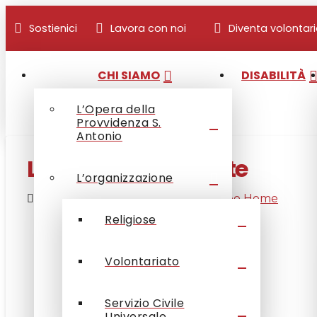
Sostienici
Lavora con noi
Diventa volontar
CHI SIAMO
DISABILITÀ
L’Opera della
Provvidenza S.
Antonio
La bellezza del limite
L’organizzazione
opp_admin
30 Maggio 2023
Video Home
Religiose
Volontariato
Servizio Civile
Universale