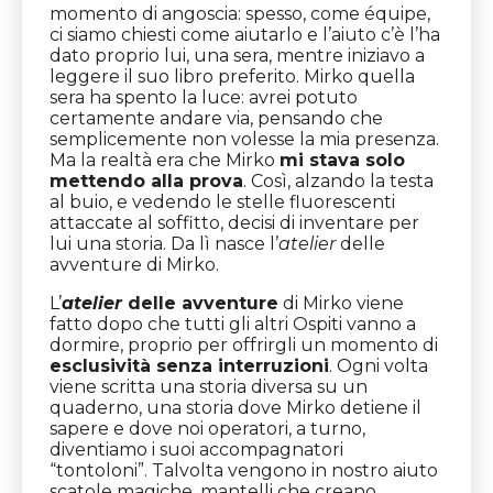
momento di angoscia: spesso, come équipe,
ci siamo chiesti come aiutarlo e l’aiuto c’è l’ha
dato proprio lui, una sera, mentre iniziavo a
leggere il suo libro preferito. Mirko quella
sera ha spento la luce: avrei potuto
certamente andare via, pensando che
semplicemente non volesse la mia presenza.
Ma la realtà era che Mirko
mi stava solo
mettendo alla prova
. Così, alzando la testa
al buio, e vedendo le stelle fluorescenti
attaccate al soffitto, decisi di inventare per
lui una storia. Da lì nasce l’
atelier
delle
avventure di Mirko.
L’
atelier
delle avventure
di Mirko viene
fatto dopo che tutti gli altri Ospiti vanno a
dormire, proprio per offrirgli un momento di
esclusività senza interruzioni
. Ogni volta
viene scritta una storia diversa su un
quaderno, una storia dove Mirko detiene il
sapere e dove noi operatori, a turno,
diventiamo i suoi accompagnatori
“tontoloni”. Talvolta vengono in nostro aiuto
scatole magiche, mantelli che creano