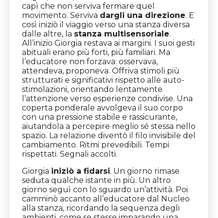
capì che non serviva fermare quel
movimento. Serviva
dargli una direzione
. E
così iniziò il viaggio verso una stanza diversa
dalle altre, la
stanza multisensoriale
.
All’inizio Giorgia restava ai margini. I suoi gesti
abituali erano più forti, più familiari. Ma
l’educatore non forzava: osservava,
attendeva, proponeva. Offriva stimoli più
strutturati e significativi rispetto alle auto-
stimolazioni, orientando lentamente
l’attenzione verso esperienze condivise. Una
coperta ponderale avvolgeva il suo corpo
con una pressione stabile e rassicurante,
aiutandola a percepire meglio sé stessa nello
spazio. La relazione diventò il filo invisibile del
cambiamento. Ritmi prevedibili. Tempi
rispettati. Segnali accolti.
Giorgia
iniziò a fidarsi
. Un giorno rimase
seduta qualche istante in più. Un altro
giorno seguì con lo sguardo un’attività. Poi
camminò accanto all’educatore dal Nucleo
alla stanza, ricordando la sequenza degli
ambienti, come se stesse imparando una