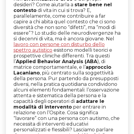
desideri? Come aiutarla a
stare bene nel
contesto
di vita in cui si trova? E,
parallelamente, come contribuire a far
capire a chi abita quel contesto che ci sono
diversità che non sono “difetti”, ma “modi di
essere”? Lo studio delle neurodivergenze ha
sì decenni di vita, ma è ancora giovane. Nel
lavoro con persone con disturbo dello
spettro autistico
esistono modelli teorici e
prospettive cliniche differenti. Tra questi
l’
Applied Behavior Analysis (ABA
), di
matrice comportamentale, e l’
approccio
Lacaniano
, più centrato sulla soggettività
della persona. Pur partendo da presupposti
diversi, nella pratica quotidiana condividono
alcuni elementi fondamentali: l’osservazione
attenta e sistematica della persona e la
capacità degli operatori di
adattare le
modalità di intervento
per entrare in
relazione con l’Ospite. Cosa significa
“lavorare” con una persona con autismo, che
necessita di interventi educativi
personalizzati e flessibili? Lasciamo parlare