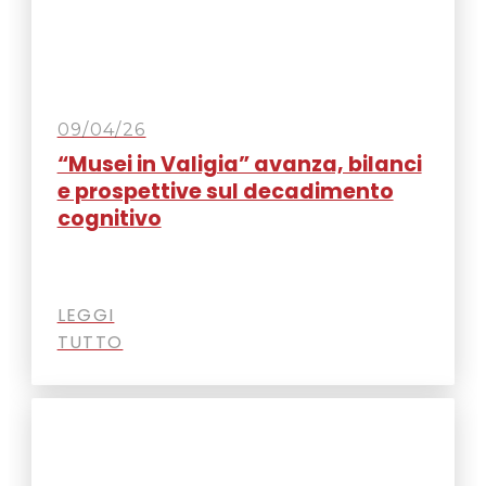
09/04/26
“Musei in Valigia” avanza, bilanci
e prospettive sul decadimento
cognitivo
LEGGI
TUTTO