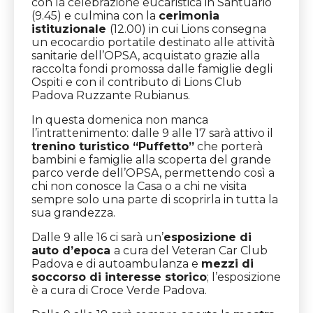
con la celebrazione eucaristica in Santuario
(9.45) e culmina con la
cerimonia
istituzionale
(12.00) in cui Lions consegna
un ecocardio portatile destinato alle attività
sanitarie dell’OPSA, acquistato grazie alla
raccolta fondi promossa dalle famiglie degli
Ospiti e con il contributo di Lions Club
Padova Ruzzante Rubianus.
In questa domenica non manca
l’intrattenimento: dalle 9 alle 17 sarà attivo il
trenino turistico “Puffetto”
che porterà
bambini e famiglie alla scoperta del grande
parco verde dell’OPSA, permettendo così a
chi non conosce la Casa o a chi ne visita
sempre solo una parte di scoprirla in tutta la
sua grandezza.
Dalle 9 alle 16 ci sarà un’
esposizione di
auto d’epoca
a cura del Veteran Car Club
Padova e di autoambulanza e
mezzi di
soccorso di interesse storico
; l’esposizione
è a cura di Croce Verde Padova.