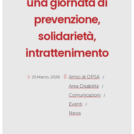
una giornata di
prevenzione,
solidarietà,
intrattenimento
/
Amici di OPSA
25 Marzo, 2026
/
Area Disabilità
/
Comunicazioni
/
Eventi
News