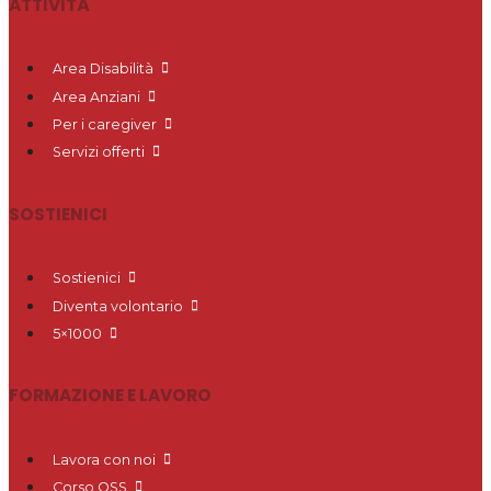
ATTIVITÀ
Area Disabilità
Area Anziani
Per i caregiver
Servizi offerti
SOSTIENICI
Sostienici
Diventa volontario
5×1000
FORMAZIONE E LAVORO
Lavora con noi
Corso OSS