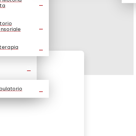
ta
torio
ensoriale
terapia
bulatorio