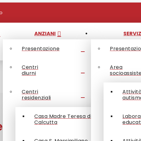
io
ANZIANI
SERVIZ
Presentazione
Presentazi
Centri
Area
diurni
socioassist
Centri
Attivit
residenziali
autism
Casa Madre Teresa di
Labora
senta: gli eventi di nove
Calcutta
educat
Casa S. Massimiliano
Attivit