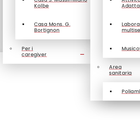
Kolbe
Adatta
/
Eventi
7 Novembre, 2025
News
Casa Mons. G.
Labora
Bortignon
multis
Per i
Musico
caregiver
Area
sanitaria
Poliam