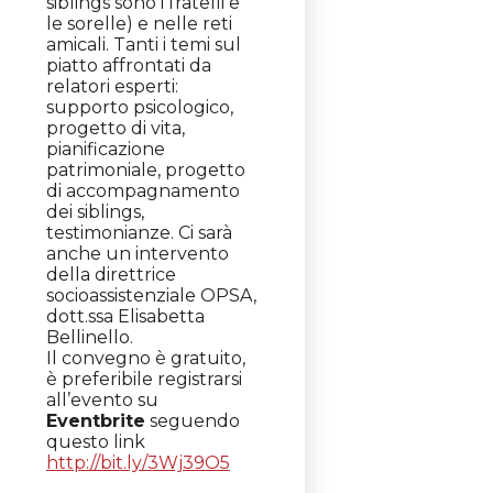
siblings sono i fratelli e
le sorelle) e nelle reti
amicali. Tanti i temi sul
piatto affrontati da
relatori esperti:
supporto psicologico,
progetto di vita,
pianificazione
patrimoniale, progetto
di accompagnamento
dei siblings,
testimonianze. Ci sarà
anche un intervento
della direttrice
socioassistenziale OPSA,
dott.ssa Elisabetta
Bellinello.
Il convegno è gratuito,
è preferibile registrarsi
all’evento su
Eventbrite
seguendo
questo link
http://bit.ly/3Wj39O5