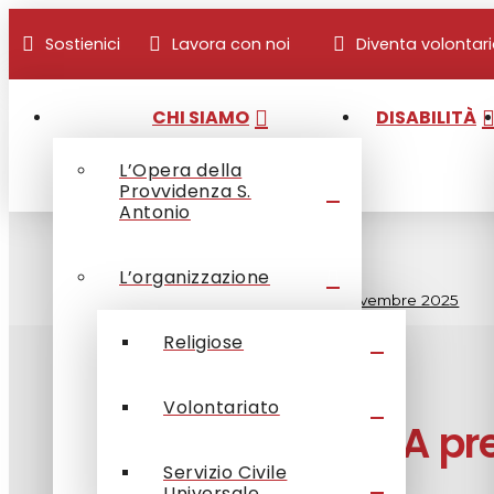
Sostienici
Lavora con noi
Diventa volontar
CHI SIAMO
DISABILITÀ
L’Opera della
Provvidenza S.
Antonio
Home
/
OPSA comunica
/
L’organizzazione
News
/
OPSA presenta: gli eventi di novembre 2025
Religiose
Volontariato
OPSA pre
Servizio Civile
Universale