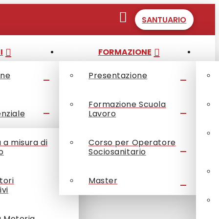
SANTUARIO
I
FORMAZIONE
one
Presentazione
Formazione Scuola
enziale
Lavoro
à a misura di
Corso per Operatore
o
Sociosanitario
tori
Master
mbre 2025
ivi
à Motoria