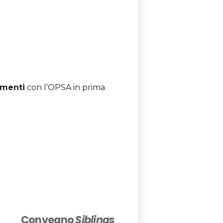
amenti
con l’OPSA in prima
Convegno
Siblings