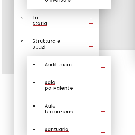
La
storia
Struttura e
spazi
Auditorium
Sala
polivalente
Aule
formazione
Santuario