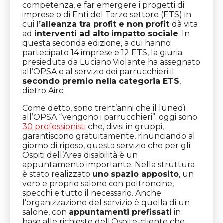
competenza, e far emergere i progetti di
imprese o di Enti del Terzo settore (ETS) in
cui
l’alleanza tra profit e non profit
dà vita
ad
interventi ad alto impatto sociale
. In
questa seconda edizione, a cui hanno
partecipato 14 imprese e 12 ETS, la giuria
presieduta da Luciano Violante ha assegnato
all’OPSA e al servizio dei parrucchieri il
secondo premio nella categoria ETS
,
dietro Airc.
Come detto, sono trent’anni che il lunedì
all’OPSA “vengono i parrucchieri”: oggi sono
30 professionisti
che, divisi in gruppi,
garantiscono gratuitamente, rinunciando al
giorno di riposo, questo servizio che per gli
Ospiti dell’Area disabilità è un
appuntamento importante. Nella struttura
è stato realizzato
uno spazio apposito
, un
vero e proprio salone con poltroncine,
specchi e tutto il necessario. Anche
l’organizzazione del servizio è quella di un
salone, con
appuntamenti prefissati
in
base alle richieste dell’Ospite-cliente che,