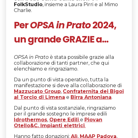
FolkStudio
, insieme a Laura Pirri e al Mimo
Charlie.
Per
OPSA in Prato
2024,
un grande GRAZIE a…
OPSA in Prato
è stata possibile grazie alla
collaborazione di tanti partner, che qui
elenchiamo e ringraziamo.
Da un punto di vista operativo, tutta la
manifestazione si deve alla collaborazione di
Mazzucato Group
,
Confraternita dei Bigoi
al Torcio di Limena
e
Birra Antoniana
.
Dal punto di vista sostanziale, ringraziamo
per il grande sostegno le imprese edili
Idrothermos
,
Opere Edili
e
Piovan
Otello&C. Impianti elettrici
.
Hanno fatto donazioni:
Alì
,
MAAP Padova
,