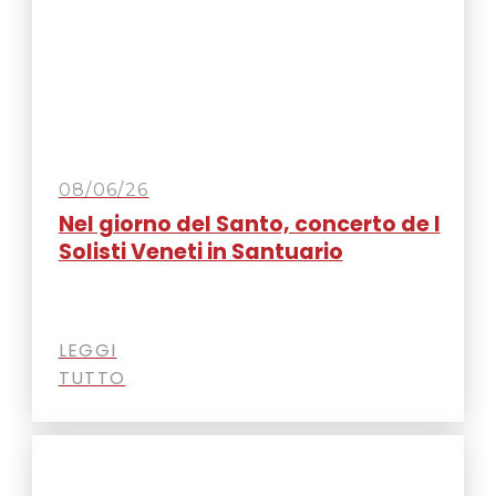
08/06/26
Nel giorno del Santo, concerto de I
Solisti Veneti in Santuario
LEGGI
TUTTO