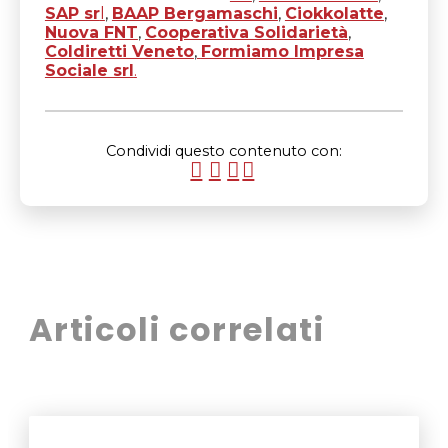
SAP sr
l
,
BAAP Bergamaschi
,
Ciokkolatte
,
Nuova FNT
,
Cooperativa Solidarietà
,
Coldiretti Veneto
,
Formiamo Impresa
Sociale srl
.
Condividi questo contenuto con:
Articoli correlati