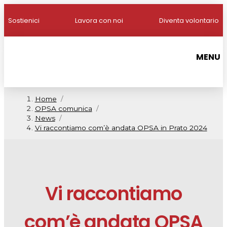
Sostienici
Lavora con noi
Diventa volontario
MENU
Home
/
OPSA comunica
/
News
/
Vi raccontiamo com’è andata OPSA in Prato 2024
Vi raccontiamo
com’è andata OPSA