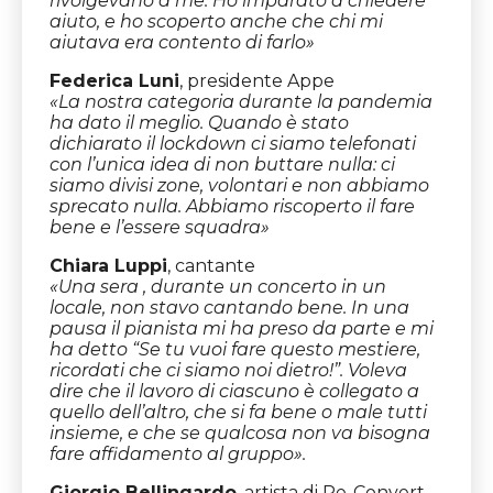
rivolgevano a me. Ho imparato a chiedere
aiuto, e ho scoperto anche che chi mi
aiutava era contento di farlo»
Federica Luni
, presidente Appe
«La nostra categoria durante la pandemia
ha dato il meglio. Quando è stato
dichiarato il lockdown ci siamo telefonati
con l’unica idea di non buttare nulla: ci
siamo divisi zone, volontari e non abbiamo
sprecato nulla. Abbiamo riscoperto il fare
bene e l’essere squadra»
Chiara Luppi
, cantante
«Una sera , durante un concerto in un
locale, non stavo cantando bene. In una
pausa il pianista mi ha preso da parte e mi
ha detto “Se tu vuoi fare questo mestiere,
ricordati che ci siamo noi dietro!”. Voleva
dire che il lavoro di ciascuno è collegato a
quello dell’altro, che si fa bene o male tutti
insieme, e che se qualcosa non va bisogna
fare affidamento al gruppo».
Giorgio Bellingardo
, artista
di Re-Convert