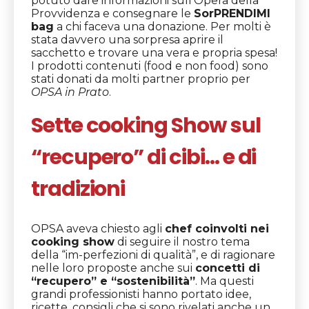
potuto dare informazioni sull’Opera della
Provvidenza e consegnare le
SorPRENDIMI
bag
a chi faceva una donazione. Per molti è
stata davvero una sorpresa aprire il
sacchetto e trovare una vera e propria spesa!
I prodotti contenuti (food e non food) sono
stati donati da molti partner proprio per
OPSA in Prato
.
Sette c
ooking Show sul
“recupero”
di cibi… e di
tradizioni
OPSA aveva chiesto agli
chef coinvolti nei
cooking show
di seguire il nostro tema
della “im-perfezioni di qualità”, e di ragionare
nelle loro proposte anche sui
concetti di
“recupero” e “sostenibilità”
. Ma questi
grandi professionisti hanno portato idee,
ricette, consigli che si sono rivelati anche un