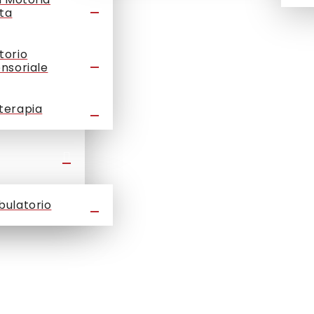
ta
torio
ensoriale
terapia
bulatorio