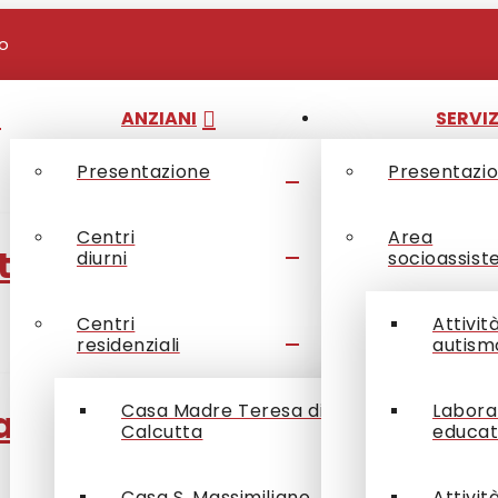
io
ANZIANI
SERVIZ
Presentazione
Presentazi
Centri
Area
ternità di Trambacche
diurni
socioassist
Centri
Attivit
residenziali
autism
Casa Madre Teresa di
Labora
Mazzucato
Calcutta
educat
Casa S. Massimiliano
Attivit