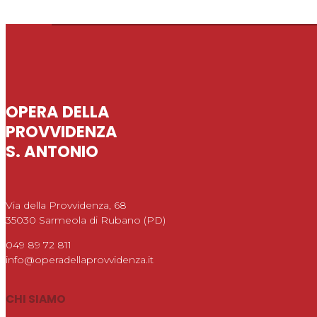
OPERA DELLA
PROVVIDENZA
S. ANTONIO
Via della Provvidenza, 68
35030 Sarmeola di Rubano (PD)
049 89 72 811
info@operadellaprovvidenza.it
CHI SIAMO