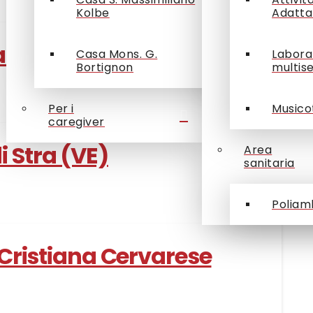
Kolbe
Adatta
 di Selvazzano
Casa Mons. G.
Labora
Bortignon
multis
Per i
Musico
caregiver
 Stra (VE)
Area
sanitaria
Poliam
 Cristiana Cervarese