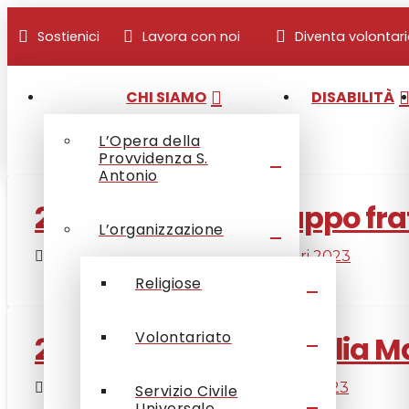
Sostienici
Lavora con noi
Diventa volontar
CHI SIAMO
DISABILITÀ
L’Opera della
Provvidenza S.
Antonio
27 Maggio 2023 gruppo fra
L’organizzazione
CLucato
28 Maggio 2023
Visitatori 2023
Religiose
Volontariato
21 Maggio 2023 famiglia 
CLucato
25 Maggio 2023
Visitatori 2023
Servizio Civile
Universale