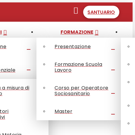
SANTUARIO
I
FORMAZIONE
one
Presentazione
Formazione Scuola
enziale
Lavoro
à a misura di
Corso per Operatore
o
Sociosanitario
tori
Master
ivi
à Motoria