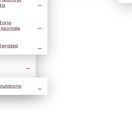
ta
torio
ensoriale
terapia
bulatorio