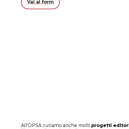
Vai al form
All’OPSA curiamo anche molti
progetti editori