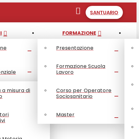
SANTUARIO
I
FORMAZIONE
one
Presentazione
Formazione Scuola
enziale
Lavoro
à a misura di
Corso per Operatore
o
Sociosanitario
tori
Master
ivi
à Motoria