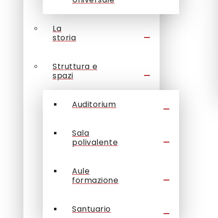
La
storia
Struttura e
spazi
Auditorium
Sala
polivalente
Aule
formazione
Santuario