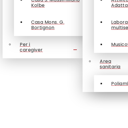
Kolbe
Adatta
Casa Mons. G.
Labora
Bortignon
multis
Per i
Musico
caregiver
Area
sanitaria
Poliam