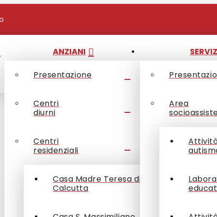
io
ANZIANI
SERVIZ
Presentazione
Presentazi
Centri
Area
diurni
socioassist
Centri
Attivit
residenziali
autism
Casa Madre Teresa di
Labora
Calcutta
educat
Casa S. Massimiliano
Attivit