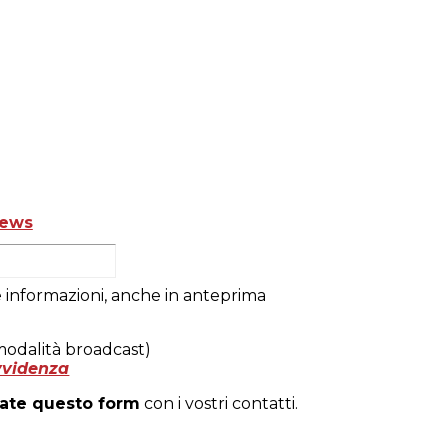
news
e informazioni, anche in anteprima
modalità broadcast)
vvidenza
ate questo form
con i vostri contatti.