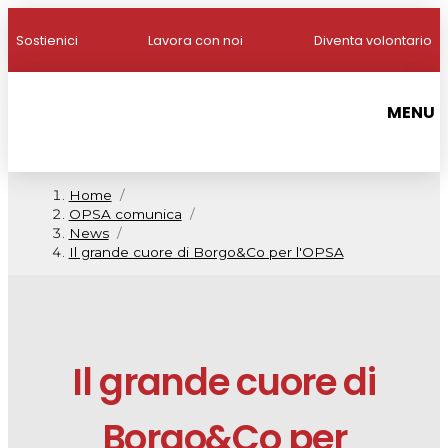
Sostienici
Lavora con noi
Diventa volontario
MENU
Home
/
OPSA comunica
/
News
/
Il grande cuore di Borgo&Co per l'OPSA
Il grande cuore di
Borgo&Co per