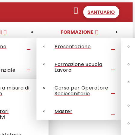
SANTUARIO
I
FORMAZIONE
one
Presentazione
Formazione Scuola
enziale
Lavoro
à a misura di
Corso per Operatore
o
Sociosanitario
tori
Master
ivi
à Motoria