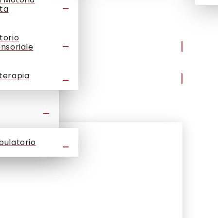
ta
torio
ensoriale
terapia
bulatorio