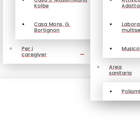
Kolbe
Adatta
Casa Mons. G.
Labora
Bortignon
multis
Tutte le news
Per i
Musico
caregiver
Area
sanitaria
Poliam