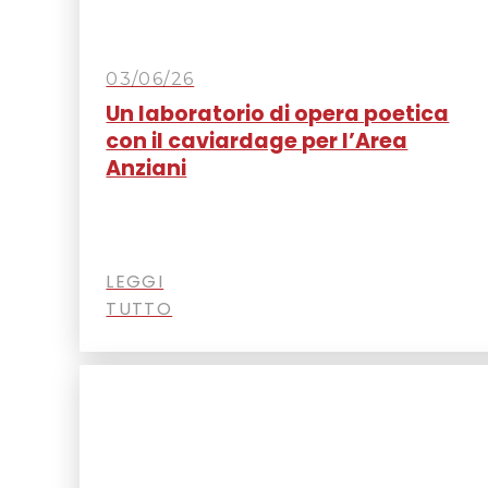
03/06/26
Un laboratorio di opera poetica
con il caviardage per l’Area
Anziani
LEGGI
TUTTO