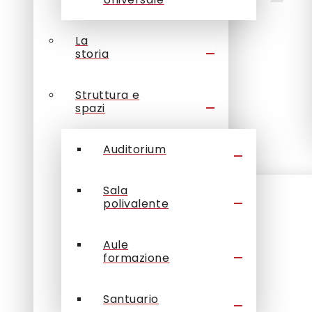
La
storia
Struttura e
spazi
Auditorium
Sala
polivalente
Aule
formazione
Santuario