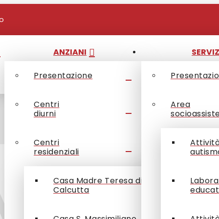
io
ANZIANI
SERVIZ
Presentazione
Presentazi
Centri
Area
diurni
socioassist
Centri
Attivit
residenziali
autism
Anziani
Casa Madre Teresa di
Labora
Calcutta
educat
Casa S. Massimiliano
Attivit