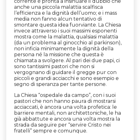
corrente è pronta a insinuare il dubbio che
anche una piccola malattia scalfisca
l’efficienza e la dignità dell’uomo; e i mass
media non fanno alcun tentativo di
smontare questa idea fuorviante. La Chiesa
invece attraverso i suoi massimi esponenti
mostra come la malattia, qualsiasi malattia
(da un problema al ginocchio al parkinson),
non inficia minimamente la dignità della
persona né la missione che questa è
chiamata a svolgere. Al pari dei due papi, ci
sono tantissimi pastori che non si
vergognano di guidare il gregge pur con
piccoli e grandi acciacchi e sono esempio e
segno di speranza per tante persone.
La Chiesa “ospedale da campo”, con i suoi
pastori che non hanno paura di mostrarsi
acciaccati, è ancora una volta profetica: le
barriere mentali, non architettoniche, le ha
già abbattute e ancora una volta mostra la
strada da seguire per “servire Cristo nei
fratelli” sempre e comunque.