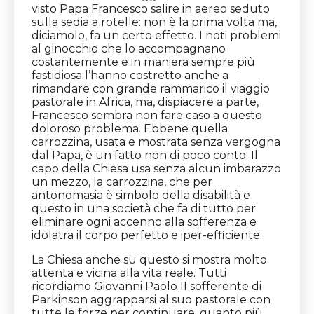
visto Papa Francesco salire in aereo seduto
sulla sedia a rotelle: non è la prima volta ma,
diciamolo, fa un certo effetto. I noti problemi
al ginocchio che lo accompagnano
costantemente e in maniera sempre più
fastidiosa l’hanno costretto anche a
rimandare con grande rammarico il viaggio
pastorale in Africa, ma, dispiacere a parte,
Francesco sembra non fare caso a questo
doloroso problema. Ebbene quella
carrozzina, usata e mostrata senza vergogna
dal Papa, è un fatto non di poco conto. Il
capo della Chiesa usa senza alcun imbarazzo
un mezzo, la carrozzina, che per
antonomasia è simbolo della disabilità e
questo in una società che fa di tutto per
eliminare ogni accenno alla sofferenza e
idolatra il corpo perfetto e iper-efficiente.
La Chiesa anche su questo si mostra molto
attenta e vicina alla vita reale. Tutti
ricordiamo Giovanni Paolo II sofferente di
Parkinson aggrapparsi al suo pastorale con
tutte le forze per continuare, quanto più