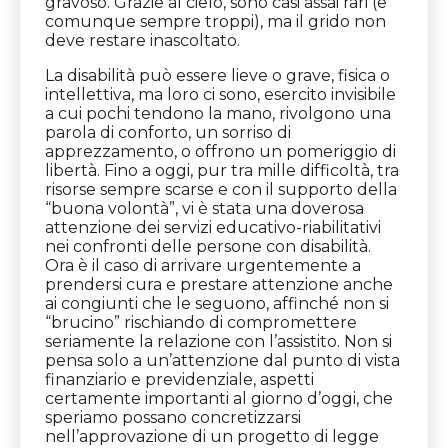
gravoso. Grazie al cielo, sono casi assai rari (e
comunque sempre troppi), ma il grido non
deve restare inascoltato.
La disabilità può essere lieve o grave, fisica o
intellettiva, ma loro ci sono, esercito invisibile
a cui pochi tendono la mano, rivolgono una
parola di conforto, un sorriso di
apprezzamento, o offrono un pomeriggio di
libertà. Fino a oggi, pur tra mille difficoltà, tra
risorse sempre scarse e con il supporto della
“buona volontà”, vi è stata una doverosa
attenzione dei servizi educativo-riabilitativi
nei confronti delle persone con disabilità.
Ora è il caso di arrivare urgentemente a
prendersi cura e prestare attenzione anche
ai congiunti che le seguono, affinché non si
“brucino” rischiando di compromettere
seriamente la relazione con l’assistito. Non si
pensa solo a un’attenzione dal punto di vista
finanziario e previdenziale, aspetti
certamente importanti al giorno d’oggi, che
speriamo possano concretizzarsi
nell’approvazione di un progetto di legge