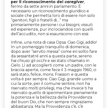
per il riconoscimento dei
caregiver
,
fermo da sette anni in parlamento. È
necessario un riconoscimento giuridico e
sociale che permetta loro di essere non solo
“genitori, figli o fratelli di…” ma
primariamente persone i cui bisogni, vissuti
ed esperienze, pur incrociandosi con quelli
dell’accudito, non si esauriscono con essi.
Infine, una nota di casa Opsa. Ciao Gigi, addio!
In un pomeriggio tranquillo di domenica,
dopo aver “servito messa” come eri solito fare
da sessantatré anni a questa parte, sereno
hai chiuso gli occhi e sei stato chiamato in
Cielo. Lì ad accoglierti come un padre, con le
braccia aperte, come fece il 3 maggio 1960, ci
sarà stato, felice, mons. Frasson: e questa
volta è per sempre. Ciao Gigi, grande uomo a
cui la sorte, per il comune sentire, non ha
riservato molti privilegi, ma che invece ti ha
riservato quello di sperimentare pienamente
la potenza e la bellezza della Provvidenza
del buon Dio, che non sempre ringraziamo
abbastanza. Ma la Provvidenza c’è, c’è