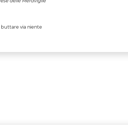
ese delle Meraviglie
n buttare via niente