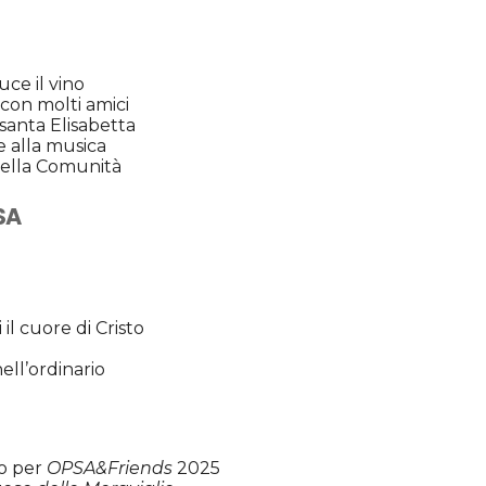
ce il vino
con molti amici
santa Elisabetta
e alla musica
 della Comunità
SA
il cuore di Cristo
nell’ordinario
o per
OPSA&Friends
2025