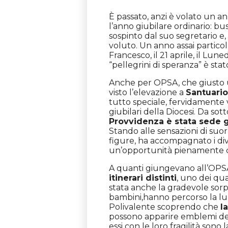
È passato, anzi è volato un a
l’anno giubilare ordinario: bu
sospinto dal suo segretario e,
voluto. Un anno assai particol
Francesco, il 21 aprile, il Lune
“pellegrini di speranza” è sta
Anche per OPSA, che giusto u
visto l’elevazione a
Santuario
tutto speciale, fervidamente vi
giubilari della Diocesi. Da so
Provvidenza è stata sede g
Stando alle sensazioni di suor
figure, ha accompagnato i div
un’opportunità pienamente col
A quanti giungevano all’OPS
itinerari distinti
, uno dei qua
stata anche la gradevole sorpr
bambini,hanno percorso la lun
Polivalente scoprendo che
l
possono apparire emblemi della
essi con le loro fragilità son