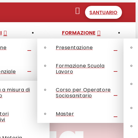
SANTUARIO
I
FORMAZIONE
one
Presentazione
Formazione Scuola
enziale
Lavoro
à a misura di
Corso per Operatore
o
Sociosanitario
tori
Master
ivi
à Motoria