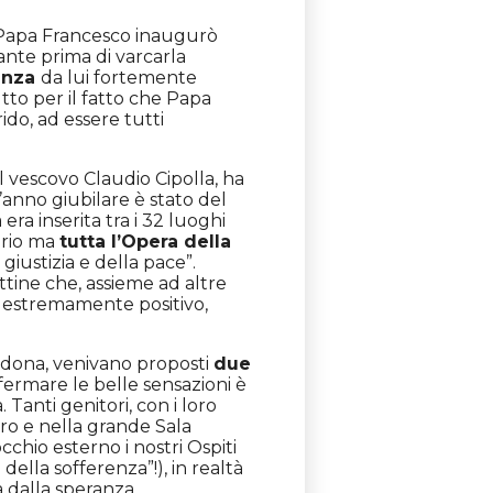
e Papa Francesco inaugurò
tante prima di varcarla
ranza
da lui fortemente
tto per il fatto che Papa
rido, ad essere tutti
vescovo Claudio Cipolla, ha
’anno giubilare è stato del
era inserita tra i 32 luoghi
uario ma
tutta l’Opera della
 giustizia e della pace”.
ttine che, assieme ad altre
o estremamente positivo,
e si dona, venivano proposti
due
ermare le belle sensazioni è
Tanti genitori, con i loro
ro e nella grande Sala
cchio esterno i nostri Ospiti
ella sofferenza”!), in realtà
a dalla speranza.