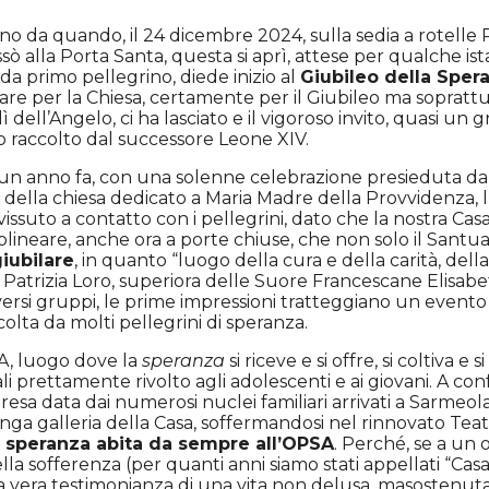
nno da quando, il 24 dicembre 2024, sulla sedia a rotell
ssò alla Porta Santa, questa si aprì, attese per qualche is
 da primo pellegrino, diede inizio al
Giubileo della Spe
are per la Chiesa, certamente per il Giubileo ma soprattu
dì dell’Angelo, ci ha lasciato e il vigoroso invito, quasi un g
to raccolto dal successore Leone XIV.
n anno fa, con una solenne celebrazione presieduta dal 
della chiesa dedicato a Maria Madre della Provvidenza, l
ssuto a contatto con i pellegrini, dato che la nostra Casa 
ttolineare, anche ora a porte chiuse, che non solo il Sant
iubilare
, in quanto “luogo della cura e della carità, della
 Patrizia Loro, superiora delle Suore Francescane Elisabe
ersi gruppi, le prime impressioni tratteggiano un event
ta da molti pellegrini di speranza.
A, luogo dove la
speranza
si riceve e si offre, si coltiva 
li prettamente rivolto agli adolescenti e ai giovani.
A conf
esa data dai numerosi nuclei familiari arrivati a Sarmeola. 
ga galleria della Casa, soffermandosi nel rinnovato Teat
a speranza abita da sempre all’OPSA
. Perché, se a un o
 sofferenza (per quanti anni siamo stati appellati “Casa d
o la vera testimonianza di una vita non delusa, masostenut