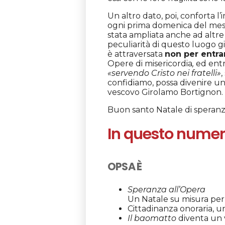
Un altro dato, poi, conforta l’
ogni prima domenica del mese
stata ampliata anche ad altre
peculiarità di questo luogo g
è attraversata
non per entra
Opere di misericordia
,
ed entra
«servendo Cristo nei fratelli»
,
confidiamo, possa divenire un “
vescovo Girolamo Bortignon.
Buon santo Natale di speranza
In questo nume
OPSA È
Speranza all’Opera
Un Natale su misura per 
Cittadinanza onoraria, un
Il baomatto
diventa un 