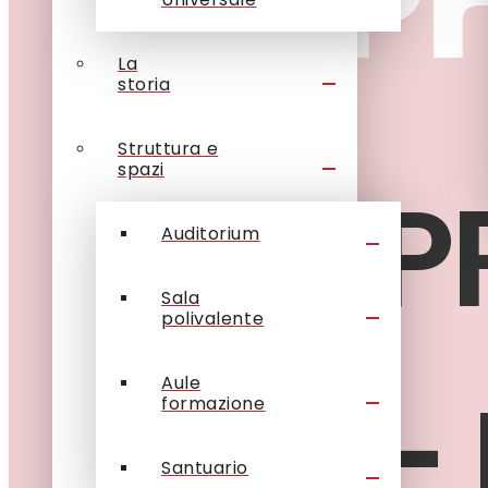
laP
La
storia
Struttura e
spazi
LA 
Auditorium
Sala
polivalente
–
Aule
formazione
Santuario