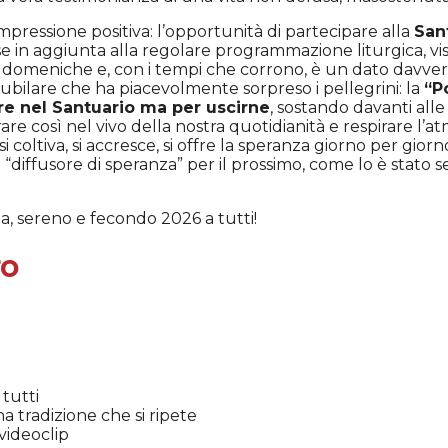
impressione positiva: l’opportunità di partecipare alla
San
 in aggiunta alla regolare programmazione liturgica, vis
 domeniche e, con i tempi che corrono, è un dato davvero
iubilare che ha piacevolmente sorpreso i pellegrini: la
“P
re nel Santuario ma per uscirne
, sostando davanti all
re così nel vivo della nostra quotidianità e respirare l’a
 si coltiva, si accresce, si offre la speranza giorno per gior
diffusore di speranza” per il prossimo, come lo è stato set
, sereno e fecondo 2026 a tutti!
ro
tutti
a tradizione che si ripete
videoclip