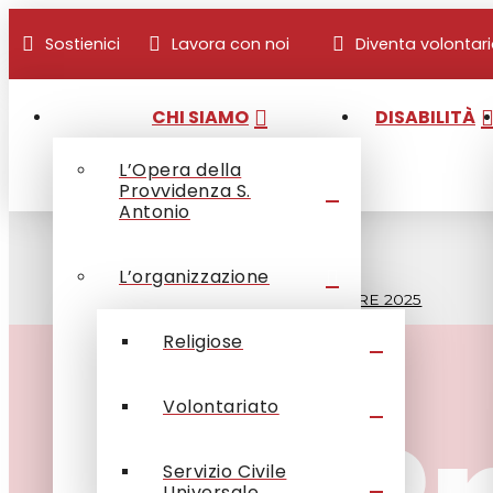
Sostienici
Lavora con noi
Diventa volontar
CHI SIAMO
DISABILITÀ
L’Opera della
Provvidenza S.
Antonio
Home
/
OPSA comunica
/
L’organizzazione
Rivista
/
LA PROVVIDENZA – DICEMBRE 2025
Religiose
Volontariato
Servizio Civile
Universale