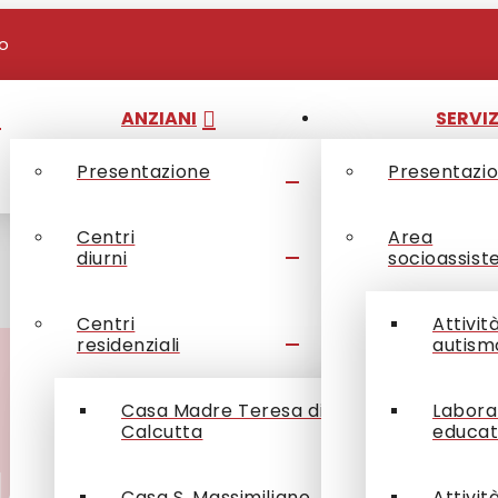
io
ANZIANI
SERVIZ
Presentazione
Presentazi
Centri
Area
diurni
socioassist
Centri
Attivit
residenziali
autism
Casa Madre Teresa di
Labora
Calcutta
educat
Casa S. Massimiliano
Attivit