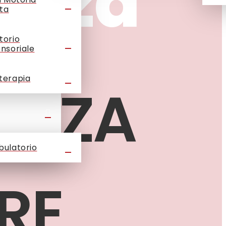
enza
ta
torio
ensoriale
terapia
ENZA
bulatorio
RE