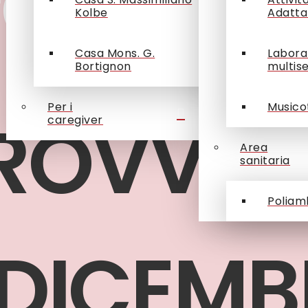
rovvid
Kolbe
Adatta
Casa Mons. G.
Labora
Bortignon
multis
Per i
Musico
PROVVID
caregiver
Area
sanitaria
Poliam
 DICEMB